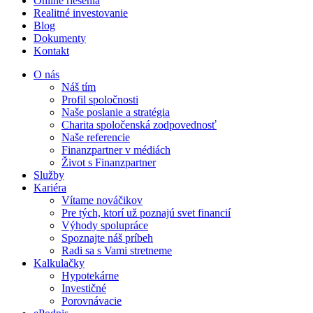
Online riešenia
Realitné investovanie
Blog
Dokumenty
Kontakt
O nás
Náš tím
Profil spoločnosti
Naše poslanie a stratégia
Charita spoločenská zodpovednosť
Naše referencie
Finanzpartner v médiách
Život s Finanzpartner
Služby
Kariéra
Vítame nováčikov
Pre tých, ktorí už poznajú svet financií
Výhody spolupráce
Spoznajte náš príbeh
Radi sa s Vami stretneme
Kalkulačky
Hypotekárne
Investičné
Porovnávacie