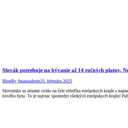
Slovák potrebuje na bývanie až 14 ročných platov, N
Blog
By
finanzadmin
25. februára 2025
Slovensko sa smutne ocitlo na čele rebríčka európskych krajín s n
nového bytu. To je najviac spomedzi všetkých európskych krajín! Pub