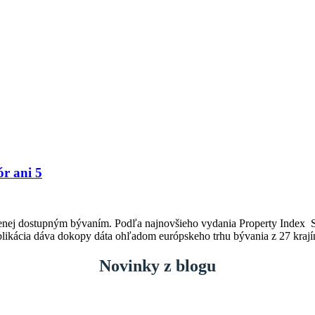
ór ani 5
ajmenej dostupným bývaním. Podľa najnovšieho vydania Property Index 
likácia dáva dokopy dáta ohľadom európskeho trhu bývania z 27 krajín a
Novinky z blogu