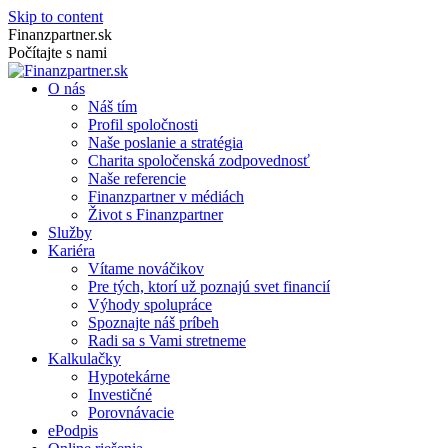
Skip to content
Finanzpartner.sk
Počítajte s nami
O nás
Náš tím
Profil spoločnosti
Naše poslanie a stratégia
Charita spoločenská zodpovednosť
Naše referencie
Finanzpartner v médiách
Život s Finanzpartner
Služby
Kariéra
Vítame nováčikov
Pre tých, ktorí už poznajú svet financií
Výhody spolupráce
Spoznajte náš príbeh
Radi sa s Vami stretneme
Kalkulačky
Hypotekárne
Investičné
Porovnávacie
ePodpis