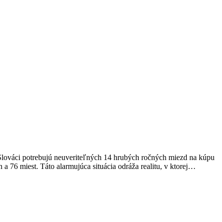
Slováci potrebujú neuveriteľných 14 hrubých ročných miezd na kúpu
 76 miest. Táto alarmujúca situácia odráža realitu, v ktorej…