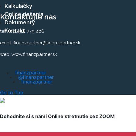
Kalkulačky
Online riešenia
Kontaktujte nás
Dokumenty
Kontakt
tel: +421 918 779 406
email: finanzpartner@finanzpartner.sk
web: www.finanzpartner.sk
finanzpartner
@finanzpartner
finanzpartner
Go to Top
Dohodnite si s nami Online stretnutie cez ZOOM