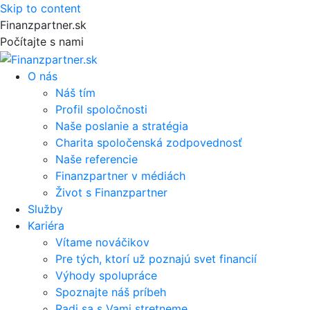
Skip to content
Finanzpartner.sk
Počítajte s nami
O nás
Náš tím
Profil spoločnosti
Naše poslanie a stratégia
Charita spoločenská zodpovednosť
Naše referencie
Finanzpartner v médiách
Život s Finanzpartner
Služby
Kariéra
Vítame nováčikov
Pre tých, ktorí už poznajú svet financií
Výhody spolupráce
Spoznajte náš príbeh
Radi sa s Vami stretneme