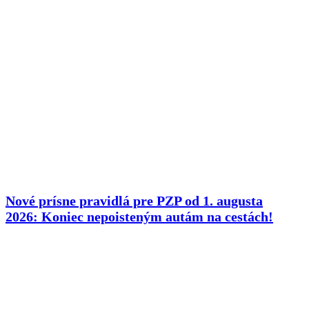
Nové prísne pravidlá pre PZP od 1. augusta
2026: Koniec nepoisteným autám na cestách!