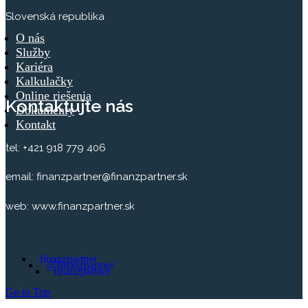
Slovenská republika
O nás
Služby
Kariéra
Kalkulačky
Online riešenia
Kontaktujte nás
Dokumenty
Kontakt
tel: +421 918 779 406
email: finanzpartner@finanzpartner.sk
web: www.finanzpartner.sk
finanzpartner
@finanzpartner
finanzpartner
Go to Top