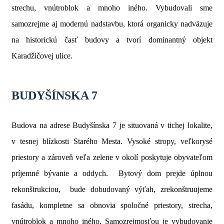
strechu, vnútroblok a mnoho iného. Vybudovali sme
samozrejme aj modernú nadstavbu, ktorá organicky nadväzuje
na historickú časť budovy a tvorí dominantný objekt
Karadžičovej ulice.
BUDYŠÍNSKA 7
Budova na adrese Budyšínska 7 je situovaná v tichej lokalite,
v tesnej blízkosti Starého Mesta. Vysoké stropy, veľkorysé
priestory a zároveň veľa zelene v okolí poskytuje obyvateľom
príjemné bývanie a oddych. Bytový dom prejde úplnou
rekonštrukciou, bude dobudovaný výťah, zrekonštruujeme
fasádu, kompletne sa obnovia spoločné priestory, strecha,
vnútroblok a mnoho iného. Samozrejmosťou je vybudovanie