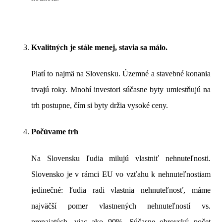
Kvalitných je stále menej, stavia sa málo.
Platí to najmä na Slovensku. Územné a stavebné konania
trvajú roky. Mnohí investori súčasne byty umiestňujú na
trh postupne, čím si byty držia vysoké ceny.
Počúvame trh
Na Slovensku ľudia milujú vlastniť nehnuteľnosti.
Slovensko je v rámci EU vo vzťahu k nehnuteľnostiam
jedinečné: ľudia radi vlastnia nehnuteľnosť, máme
najväčší pomer vlastnených nehnuteľností vs.
prenajatých, viac ako 90%. Súčasne obrovský počet