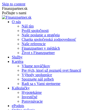
Skip to content
Finanzpartner.sk
Počítajte s nami
O nás
Náš tím
Profil spoločnosti
Naše poslanie a stratégia
Charita spoločenská zodpovednosť
Naše referencie
Finanzpartner v médiách
Život s Finanzpartner
Služby
Kariéra
Vítame nováčikov
Pre tých, ktorí už poznajú svet financií
Výhody spolupráce
Spoznajte náš príbeh
Radi sa s Vami stretneme
Kalkulačky
Hypotekárne
Investičné
Porovnávacie
ePodpis