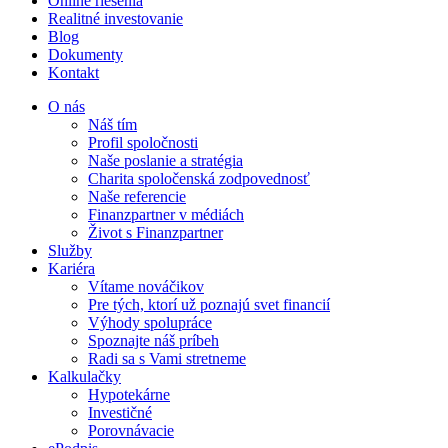
Online riešenia
Realitné investovanie
Blog
Dokumenty
Kontakt
O nás
Náš tím
Profil spoločnosti
Naše poslanie a stratégia
Charita spoločenská zodpovednosť
Naše referencie
Finanzpartner v médiách
Život s Finanzpartner
Služby
Kariéra
Vítame nováčikov
Pre tých, ktorí už poznajú svet financií
Výhody spolupráce
Spoznajte náš príbeh
Radi sa s Vami stretneme
Kalkulačky
Hypotekárne
Investičné
Porovnávacie