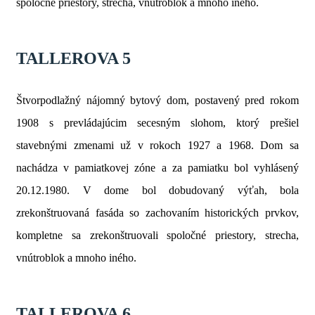
spoločné priestory, strecha, vnútroblok a mnoho iného. ​
TALLEROVA 5
Štvorpodlažný nájomný bytový dom, postavený pred rokom
1908 s prevládajúcim secesným slohom, ktorý prešiel
stavebnými zmenami už v rokoch 1927 a 1968. Dom sa
nachádza v pamiatkovej zóne a za pamiatku bol vyhlásený
20.12.1980. V dome bol dobudovaný výťah, bola
zrekonštruovaná fasáda so zachovaním historických prvkov,
kompletne sa zrekonštruovali spoločné priestory, strecha,
vnútroblok a mnoho iného.
TALLEROVA 6