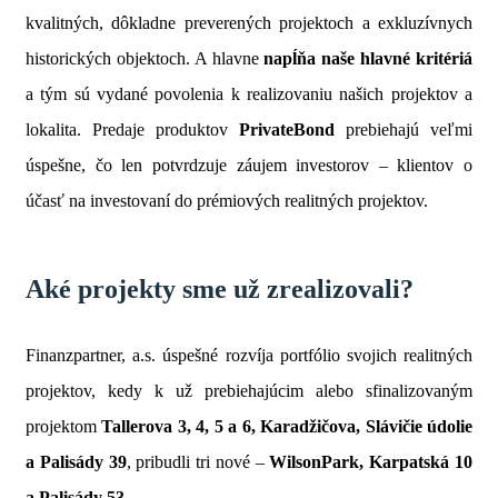
kvalitných, dôkladne preverených projektoch a exkluzívnych
historických objektoch. A hlavne
napĺňa naše hlavné kritériá
a tým sú vydané povolenia k realizovaniu našich projektov a
lokalita. Predaje produktov
PrivateBond
prebiehajú veľmi
úspešne, čo len potvrdzuje záujem investorov – klientov o
účasť na investovaní do prémiových realitných projektov.
Aké projekty sme už zrealizovali?
Finanzpartner, a.s. úspešné rozvíja portfólio svojich realitných
projektov, kedy k už prebiehajúcim alebo sfinalizovaným
projektom
Tallerova 3, 4, 5 a 6, Karadžičova,
Slávičie údolie
a Palisády 39
, pribudli tri nové –
WilsonPark, Karpatská 10
a Palisády 53
.