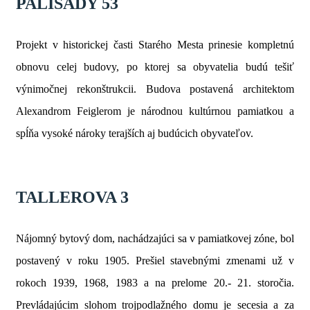
PALISÁDY 53
Projekt v historickej časti Starého Mesta prinesie kompletnú
obnovu celej budovy, po ktorej sa obyvatelia budú tešiť
výnimočnej rekonštrukcii. Budova postavená architektom
Alexandrom Feiglerom je národnou kultúrnou pamiatkou a
spĺňa vysoké nároky terajších aj budúcich obyvateľov.
TALLEROVA 3
Nájomný bytový dom, nachádzajúci sa v pamiatkovej zóne, bol
postavený v roku 1905. Prešiel stavebnými zmenami už v
rokoch 1939, 1968, 1983 a na prelome 20.- 21. storočia.
Prevládajúcim slohom trojpodlažného domu je secesia a za