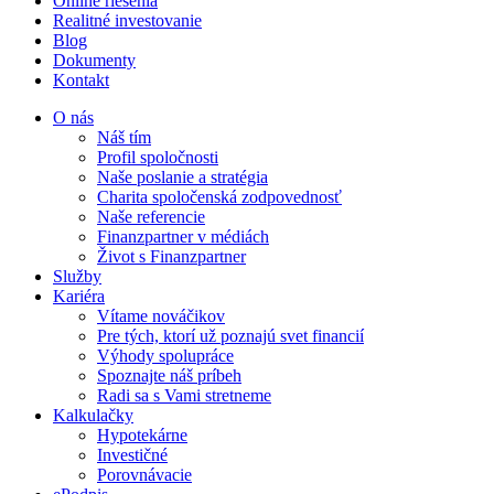
Online riešenia
Realitné investovanie
Blog
Dokumenty
Kontakt
O nás
Náš tím
Profil spoločnosti
Naše poslanie a stratégia
Charita spoločenská zodpovednosť
Naše referencie
Finanzpartner v médiách
Život s Finanzpartner
Služby
Kariéra
Vítame nováčikov
Pre tých, ktorí už poznajú svet financií
Výhody spolupráce
Spoznajte náš príbeh
Radi sa s Vami stretneme
Kalkulačky
Hypotekárne
Investičné
Porovnávacie