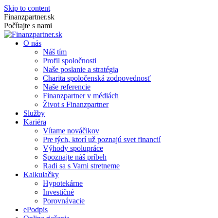
Skip to content
Finanzpartner.sk
Počítajte s nami
O nás
Náš tím
Profil spoločnosti
Naše poslanie a stratégia
Charita spoločenská zodpovednosť
Naše referencie
Finanzpartner v médiách
Život s Finanzpartner
Služby
Kariéra
Vítame nováčikov
Pre tých, ktorí už poznajú svet financií
Výhody spolupráce
Spoznajte náš príbeh
Radi sa s Vami stretneme
Kalkulačky
Hypotekárne
Investičné
Porovnávacie
ePodpis