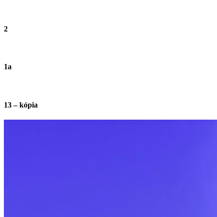
2
1a
13 – kópia