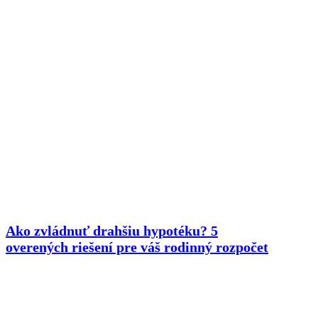
Ako zvládnuť drahšiu hypotéku? 5
overených riešení pre váš rodinný rozpočet