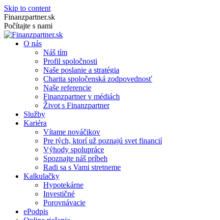
Skip to content
Finanzpartner.sk
Počítajte s nami
O nás
Náš tím
Profil spoločnosti
Naše poslanie a stratégia
Charita spoločenská zodpovednosť
Naše referencie
Finanzpartner v médiách
Život s Finanzpartner
Služby
Kariéra
Vítame nováčikov
Pre tých, ktorí už poznajú svet financií
Výhody spolupráce
Spoznajte náš príbeh
Radi sa s Vami stretneme
Kalkulačky
Hypotekárne
Investičné
Porovnávacie
ePodpis