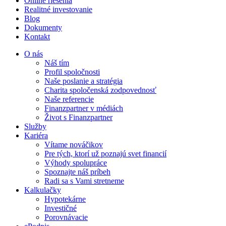
Online riešenia
Realitné investovanie
Blog
Dokumenty
Kontakt
O nás
Náš tím
Profil spoločnosti
Naše poslanie a stratégia
Charita spoločenská zodpovednosť
Naše referencie
Finanzpartner v médiách
Život s Finanzpartner
Služby
Kariéra
Vítame nováčikov
Pre tých, ktorí už poznajú svet financií
Výhody spolupráce
Spoznajte náš príbeh
Radi sa s Vami stretneme
Kalkulačky
Hypotekárne
Investičné
Porovnávacie