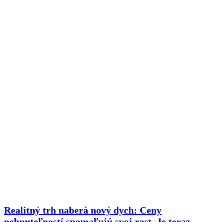
Realitný trh naberá nový dych: Ceny
nehnuteľností spomaľujú svoj rast. Je teraz