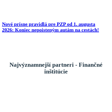
Nové prísne pravidlá pre PZP od 1. augusta
2026: Koniec nepoisteným autám na cestách!
Najvýznamnejší partneri - Finančné
inštitúcie