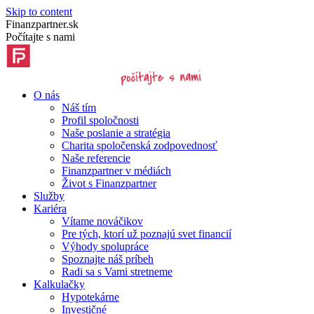
Skip to content
Finanzpartner.sk
Počítajte s nami
O nás
Náš tím
Profil spoločnosti
Naše poslanie a stratégia
Charita spoločenská zodpovednosť
Naše referencie
Finanzpartner v médiách
Život s Finanzpartner
Služby
Kariéra
Vítame nováčikov
Pre tých, ktorí už poznajú svet financií
Výhody spolupráce
Spoznajte náš príbeh
Radi sa s Vami stretneme
Kalkulačky
Hypotekárne
Investičné