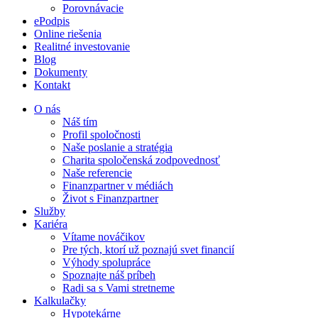
Porovnávacie
ePodpis
Online riešenia
Realitné investovanie
Blog
Dokumenty
Kontakt
O nás
Náš tím
Profil spoločnosti
Naše poslanie a stratégia
Charita spoločenská zodpovednosť
Naše referencie
Finanzpartner v médiách
Život s Finanzpartner
Služby
Kariéra
Vítame nováčikov
Pre tých, ktorí už poznajú svet financií
Výhody spolupráce
Spoznajte náš príbeh
Radi sa s Vami stretneme
Kalkulačky
Hypotekárne