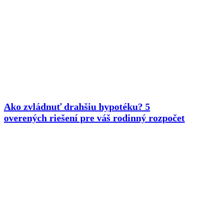
Ako zvládnuť drahšiu hypotéku? 5
overených riešení pre váš rodinný rozpočet