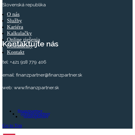
Slovenská republika
O nás
Služby
Kariéra
Kalkulačky
Online riešenia
Kontaktujte nás
Dokumenty
Kontakt
tel: +421 918 779 406
email: finanzpartner@finanzpartner.sk
web: www.finanzpartner.sk
finanzpartner
@finanzpartner
finanzpartner
Go to Top