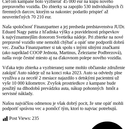
Cieľom kampane bolo vyzbierať 45 000 eur na kúpu nového
prepravného vozidla. Do zbierky sa zapojilo 530 individuálnych či
firemných darcov, ktorým sa nakoniec podarilo prispieť až
neuveriteľných 70 210 eur.
Naša spoločnosť Finanzpartner a jej predseda predstavenstva JUDr.
Eduard Nagy patria z hľadiska výšky a pravidelnosti príspevkov
k najvýznamnejším donorom Svetielka nádeje. Pri zbierke na nové
prepravné vozidlo sme nemohli chýbať a opäť sme podporili dobrú
vec. Značka Finanzpartner si tak spolu s inými silnými značkami
(ako napríklad COOP Jednota, Martinus, Železiarne Podbrezová),
našla svoje čestné miesto aj na ďakovnom polepe nového vozidla.
Vďaka tejto zbierka a vyzbieranej sume mohlo občianske združenie
zakúpiť Auto nádeje už na konci roka 2023. Auto sa odvtedy plne
využíva a za necelé 2 mesiace najazdilo s detskými pacientmi už
vyše 10 000 kilometrov. Zvyšok prostriedkov z kampane bude
použitý na dlhodobú prevádzku auta, nákup pohonných hmôt a
servisné náklady.
Našou najväčšou odmenou je však dobrý pocit, že sme opäť mohli
podporiť správnu vec a pomôcť tým, ktorí to najviac potrebujú.
Post Views:
235