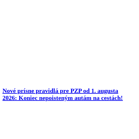
Nové prísne pravidlá pre PZP od 1. augusta
2026: Koniec nepoisteným autám na cestách!