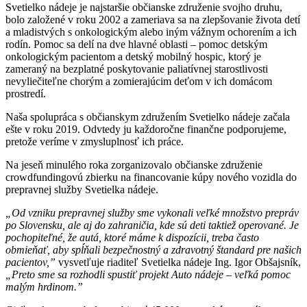
Svetielko nádeje je najstaršie občianske združenie svojho druhu,
bolo založené v roku 2002 a zameriava sa na zlepšovanie života detí
a mladistvých s onkologickým alebo iným vážnym ochorením a ich
rodín. Pomoc sa delí na dve hlavné oblasti – pomoc detským
onkologickým pacientom a detský mobilný hospic, ktorý je
zameraný na bezplatné poskytovanie paliatívnej starostlivosti
nevyliečiteľne chorým a zomierajúcim deťom v ich domácom
prostredí.
Naša spolupráca s občianskym združením Svetielko nádeje začala
ešte v roku 2019. Odvtedy ju každoročne finančne podporujeme,
pretože veríme v zmysluplnosť ich práce.
Na jeseň minulého roka zorganizovalo občianske združenie
crowdfundingovú zbierku na financovanie kúpy nového vozidla do
prepravnej služby Svetielka nádeje.
„Od vzniku prepravnej služby sme vykonali veľké množstvo prepráv
po Slovensku, ale aj do zahraničia, kde sú deti taktiež operované. Je
pochopiteľné, že autá, ktoré máme k dispozícii, treba často
obmieňať, aby spĺňali bezpečnostný a zdravotný štandard pre našich
pacientov,”
vysvetľuje riaditeľ Svetielka nádeje Ing. Igor Obšajsník,
„Preto sme sa rozhodli spustiť projekt Auto nádeje – veľká pomoc
malým hrdinom.”