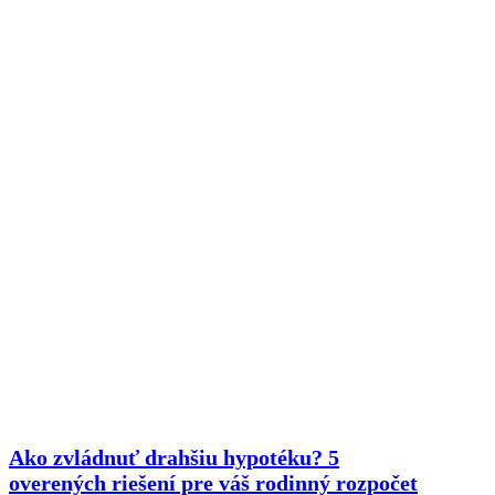
Ako zvládnuť drahšiu hypotéku? 5
overených riešení pre váš rodinný rozpočet