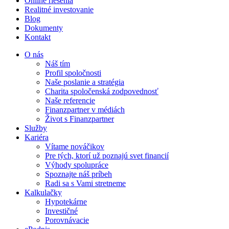
Online riešenia
Realitné investovanie
Blog
Dokumenty
Kontakt
O nás
Náš tím
Profil spoločnosti
Naše poslanie a stratégia
Charita spoločenská zodpovednosť
Naše referencie
Finanzpartner v médiách
Život s Finanzpartner
Služby
Kariéra
Vítame nováčikov
Pre tých, ktorí už poznajú svet financií
Výhody spolupráce
Spoznajte náš príbeh
Radi sa s Vami stretneme
Kalkulačky
Hypotekárne
Investičné
Porovnávacie