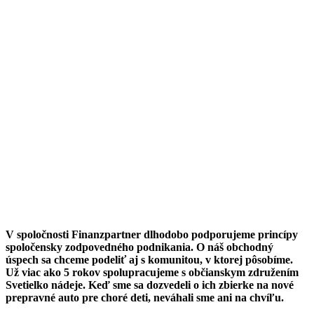
V spoločnosti Finanzpartner dlhodobo podporujeme princípy
spoločensky zodpovedného podnikania. O náš obchodný
úspech sa chceme podeliť aj s komunitou, v ktorej pôsobíme.
Už viac ako 5 rokov spolupracujeme s občianskym združením
Svetielko nádeje. Keď sme sa dozvedeli o ich zbierke na nové
prepravné auto pre choré deti, neváhali sme ani na chvíľu.