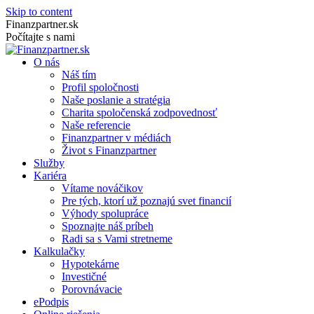
Skip to content
Finanzpartner.sk
Počítajte s nami
O nás
Náš tím
Profil spoločnosti
Naše poslanie a stratégia
Charita spoločenská zodpovednosť
Naše referencie
Finanzpartner v médiách
Život s Finanzpartner
Služby
Kariéra
Vítame nováčikov
Pre tých, ktorí už poznajú svet financií
Výhody spolupráce
Spoznajte náš príbeh
Radi sa s Vami stretneme
Kalkulačky
Hypotekárne
Investičné
Porovnávacie
ePodpis