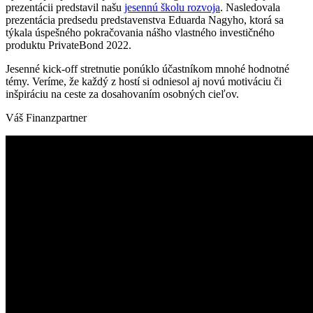
prezentácii predstavil našu
jesennú školu rozvoja
. Nasledovala
prezentácia predsedu predstavenstva Eduarda Nagyho, ktorá sa
týkala úspešného pokračovania nášho vlastného investičného
produktu PrivateBond 2022.
Jesenné kick-off stretnutie ponúklo účastníkom mnohé hodnotné
témy. Veríme, že každý z hostí si odniesol aj novú motiváciu či
inšpiráciu na ceste za dosahovaním osobných cieľov.
Váš Finanzpartner