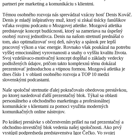
partneri pre marketing a komunikáciu s klientmi.
Témou osobného rozvoja nás sprevádzal vzácny hosť Denis Kováč.
Denis je mladý inšpiratívny muž, ktorý si získal tisícky fanúšikov
vďaka svojmu podcastu o Mozgovej atletike. Mozgová atletika
predstavuje koncept budúcnosti, ktorý sa zameriava na úspešný
osobný rozvoj jednotlivca. Denis na našom stretnutí prednášal o
tom, ako optimalizovať svoj deň, návyky a spánok pre lepší
pracovný výkon a viac energie. Rovnako však poukázal na potrebu
vyššej emocionálnej vyrovnanosti a snahy o vyššiu kvalitu života.
Svoj vzdelávaco-motivačný koncept dopĺňal o základy vedecky
podložených údajov, pričom takto komplexnú tému dokázal
prezentovať jednoduchou a vtipnou formou. Mozgová atletika je
dnes číslo 1 v oblasti osobného rozvoja a TOP 10 medzi
slovenskými podcastami.
Naše spoločné stretnutie ďalej pokračovalo obedovou prestávkou,
po ktorej nasledoval ďalší prezentačný blok. Týkal sa oblasti
personálneho a obchodného marketingu a profesionálnej
komunikácie s klientami za pomoci využitia moderných
komunikačných online nástrojov.
Po krátkej prestávke s občerstvením prišiel na rad prezentačný a
obchodno-investičný blok vedenia našej spoločnosti. Ako prvý
vystúpil podpredseda predstavenstva Igor Čečko. Vo svojej