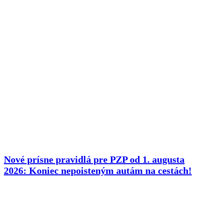
Nové prísne pravidlá pre PZP od 1. augusta
2026: Koniec nepoisteným autám na cestách!