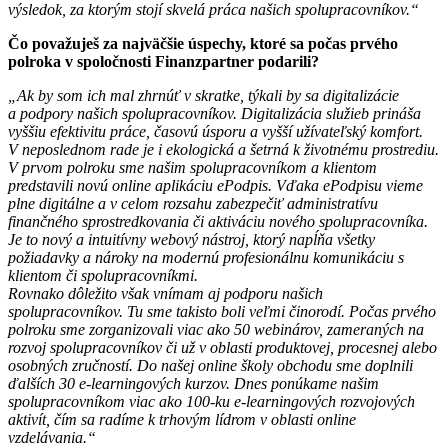
výsledok, za ktorým stojí skvelá práca našich spolupracovníkov.“
Čo považuješ za najväčšie úspechy, ktoré sa počas prvého
polroka v spoločnosti Finanzpartner podarili?
„Ak by som ich mal zhrnúť v skratke, týkali by sa digitalizácie
a podpory našich spolupracovníkov. Digitalizácia služieb prináša
vyššiu efektivitu práce, časovú úsporu a vyšší užívateľský komfort.
V neposlednom rade je i ekologická a šetrná k životnému prostrediu.
V prvom polroku sme našim spolupracovníkom a klientom
predstavili novú online aplikáciu ePodpis. Vďaka ePodpisu vieme
plne digitálne a v celom rozsahu zabezpečiť administratívu
finančného sprostredkovania či aktiváciu nového spolupracovníka.
Je to nový a intuitívny webový nástroj, ktorý napĺňa všetky
požiadavky a nároky na modernú profesionálnu komunikáciu s
klientom či spolupracovníkmi.
Rovnako dôležito však vnímam aj podporu našich
spolupracovníkov. Tu sme takisto boli veľmi činorodí. Počas prvého
polroku sme zorganizovali viac ako 50 webinárov, zameraných na
rozvoj spolupracovníkov či už v oblasti produktovej, procesnej alebo
osobných zručností. Do našej online školy obchodu sme doplnili
ďalších 30 e-learningových kurzov. Dnes ponúkame našim
spolupracovníkom viac ako 100-ku e-learningových rozvojových
aktivít, čím sa radíme k trhovým lídrom v oblasti online
vzdelávania.“