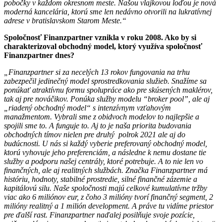
pobočky v každom okresnom meste. Našou vlajkovou loďou je nová
moderná kancelária, ktorú sme len nedávno otvorili na lukratívnej
adrese v bratislavskom Starom Meste.“
Spoločnosť Finanzpartner vznikla v roku 2008. Ako by si
charakterizoval obchodný model, ktorý využíva spoločnosť
Finanzpartner dnes?
„Finanzpartner si za necelých 13 rokov fungovania na trhu
zabezpečil jedinečný model sprostredkovania služieb. Snažíme sa
ponúkať atraktívnu formu spolupráce ako pre skúsených maklérov,
tak aj pre nováčikov. Ponúka služby modelu “broker pool”, ale aj
„riadený obchodný model“ s intenzívnym vzťahovým
manažmentom. Vybrali sme z obidvoch modelov to najlepšie a
spojili sme to. A funguje to. Aj to je naša priorita budovania
obchodných tímov nielen pre druhý polrok 2021 ale aj do
budúcnosti. U nás si každý vyberie preferovaný obchodný model,
ktorú vyhovuje jeho preferenciám, a následne k nemu dostane tie
služby a podporu našej centrály, ktoré potrebuje. A to nie len vo
finančných, ale aj realitných službách. Značka Finanzpartner má
históriu, hodnoty, stabilné prostredie, silné finančné zázemie a
kapitálovú silu. Naše spoločnosti majú celkové kumulatívne tržby
viac ako 6 miliónov eur, z čoho 3 milióny tvorí finančný segment, 2
milióny realitný a 1 milión development. A práve tu vidíme priestor
pre ďalší rast. Finanzpartner naďalej posilňuje svoje pozície,