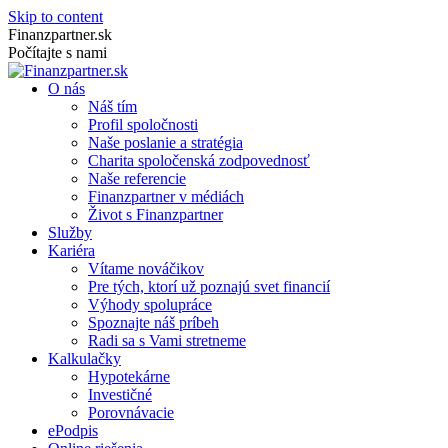
Skip to content
Finanzpartner.sk
Počítajte s nami
O nás
Náš tím
Profil spoločnosti
Naše poslanie a stratégia
Charita spoločenská zodpovednosť
Naše referencie
Finanzpartner v médiách
Život s Finanzpartner
Služby
Kariéra
Vítame nováčikov
Pre tých, ktorí už poznajú svet financií
Výhody spolupráce
Spoznajte náš príbeh
Radi sa s Vami stretneme
Kalkulačky
Hypotekárne
Investičné
Porovnávacie
ePodpis