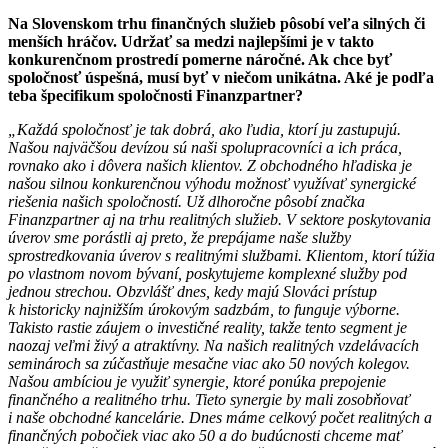
Na Slovenskom trhu finančných služieb pôsobí veľa silných či
menších hráčov. Udržať sa medzi najlepšími je v takto
konkurenčnom prostredí pomerne náročné. Ak chce byť
spoločnosť úspešná, musí byť v niečom unikátna. Aké je podľa
teba špecifikum spoločnosti Finanzpartner?
„Každá spoločnosť je tak dobrá, ako ľudia, ktorí ju zastupujú.
Našou najväčšou devízou sú naši spolupracovníci a ich práca,
rovnako ako i dôvera našich klientov. Z obchodného hľadiska je
našou silnou konkurenčnou výhodu možnosť využívať synergické
riešenia našich spoločností. Už dlhoročne pôsobí značka
Finanzpartner aj na trhu realitných služieb. V sektore poskytovania
úverov sme porástli aj preto, že prepájame naše služby
sprostredkovania úverov s realitnými službami. Klientom, ktorí túžia
po vlastnom novom bývaní, poskytujeme komplexné služby pod
jednou strechou. Obzvlášť dnes, kedy majú Slováci prístup
k historicky najnižším úrokovým sadzbám, to funguje výborne.
Takisto rastie záujem o investičné reality, takže tento segment je
naozaj veľmi živý a atraktívny. Na našich realitných vzdelávacích
seminároch sa zúčastňuje mesačne viac ako 50 nových kolegov.
Našou ambíciou je využiť synergie, ktoré ponúka prepojenie
finančného a realitného trhu. Tieto synergie by mali zosobňovať
i naše obchodné kancelárie. Dnes máme celkový počet realitných a
finančných pobočiek viac ako 50 a do budúcnosti chceme mať