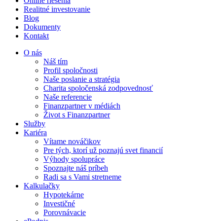
Online riešenia
Realitné investovanie
Blog
Dokumenty
Kontakt
O nás
Náš tím
Profil spoločnosti
Naše poslanie a stratégia
Charita spoločenská zodpovednosť
Naše referencie
Finanzpartner v médiách
Život s Finanzpartner
Služby
Kariéra
Vítame nováčikov
Pre tých, ktorí už poznajú svet financií
Výhody spolupráce
Spoznajte náš príbeh
Radi sa s Vami stretneme
Kalkulačky
Hypotekárne
Investičné
Porovnávacie