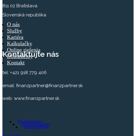
811 02 Bratislava
Slovenská republika
O nás
Služby
Kariéra
Kalkulačky
Online riešenia
Kontaktujte nás
Dokumenty
Kontakt
tel: +421 918 779 406
email: finanzpartner@finanzpartner.sk
web: www.finanzpartner.sk
finanzpartner
@finanzpartner
finanzpartner