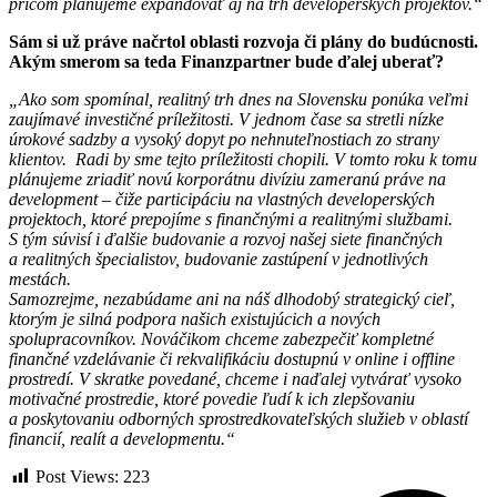
pričom plánujeme expandovať aj na trh developerských projektov.“
Sám si už práve načrtol oblasti rozvoja či plány do budúcnosti.
Akým smerom sa teda Finanzpartner bude ďalej uberať?
„Ako som spomínal, realitný trh dnes na Slovensku ponúka veľmi
zaujímavé investičné príležitosti. V jednom čase sa stretli nízke
úrokové sadzby a vysoký dopyt po nehnuteľnostiach zo strany
klientov. Radi by sme tejto príležitosti chopili. V tomto roku k tomu
plánujeme zriadiť novú korporátnu divíziu zameranú práve na
development – čiže participáciu na vlastných developerských
projektoch, ktoré prepojíme s finančnými a realitnými službami.
S tým súvisí i ďalšie budovanie a rozvoj našej siete finančných
a realitných špecialistov, budovanie zastúpení v jednotlivých
mestách.
Samozrejme, nezabúdame ani na náš dlhodobý strategický cieľ,
ktorým je silná podpora našich existujúcich a nových
spolupracovníkov. Nováčikom chceme zabezpečiť kompletné
finančné vzdelávanie či rekvalifikáciu dostupnú v online i offline
prostredí. V skratke povedané, chceme i naďalej vytvárať vysoko
motivačné prostredie, ktoré povedie ľudí k ich zlepšovaniu
a poskytovaniu odborných sprostredkovateľských služieb v oblastí
financií, realít a developmentu.“
Post Views:
223