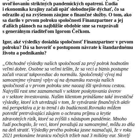
uvoľňovaniu striktných pandemických opatrení. Ľudia
i ekonomika krajiny začali opäť slobodnejšie dýchať, čo sa
odrazilo aj na zvýšenom záujme o finančné služby. O tom, ako
sa darilo v prvom polroku spoločnosti Finanzpartner a jej
ďalších plánoch na najbližšie obdobie sme sa rozprávali
s generálnym riaditeľom Igorom Čečkom.
Igor, aké výsledky dosiahla spoločnosť Finanzpartner v prvom
polroku? Dá sa hovoriť o postupnom návrate k štandardnému
životu a podnikaniu?
„Obchodné výsledky našich spoločností za prvý polrok hodnotím
veľmi dobre. Osobne sa veľmi teším, že sa veci a biznis postupne
začali vracať takpovediac do normálu. Spoločenský vývoj má
samozrejme výrazný vplyv aj na dynamiku rozvoja našich
spoločností a v prvom polroku sme naozaj išli správnou cestou.
Najvyšší rast sme zaznamenali v sektore poskytovania úverov
a v sektore investovania. Našim klientom prinášame také investičné
výsledky, ktoré ich utvrdzujú v tom, že vytváranie finančných aktív
má perspektívu a je to trend i do budúcnosti.
Rovnako môžem
potvrdiť pretrvávajúci záujem o ochranu príjmu a krytie
zdravotných rizík, ktoré sa zvýšili s nástupom pandémie. Mnoho
ľudí pochopilo, že veci, ktoré považujú za samozrejmé, môžu zo dňa
na deň stratiť. Výsledky prvého polroka jasne naznačujú, že v roku
2021 prekonáme hranicu ročných tržieb nad 3 milióny eur. Skvelý