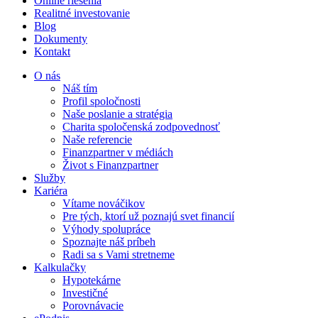
Online riešenia
Realitné investovanie
Blog
Dokumenty
Kontakt
O nás
Náš tím
Profil spoločnosti
Naše poslanie a stratégia
Charita spoločenská zodpovednosť
Naše referencie
Finanzpartner v médiách
Život s Finanzpartner
Služby
Kariéra
Vítame nováčikov
Pre tých, ktorí už poznajú svet financií
Výhody spolupráce
Spoznajte náš príbeh
Radi sa s Vami stretneme
Kalkulačky
Hypotekárne
Investičné
Porovnávacie