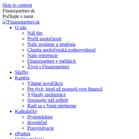
Skip to content
Finanzpartner.sk
Počítajte s nami
O nás
Náš tím
Profil spoločnosti
Naše poslanie a stratégia
Charita spoločenská zodpovednosť
Naše referencie
Finanzpartner v médiách
Život s Finanzpartner
Služby
Kariéra
Vítame nováčikov
Pre tých, ktorí už poznajú svet financií
Výhody spolupráce
Spoznajte náš príbeh
Radi sa s Vami stretneme
Kalkulačky
Hypotekárne
Investičné
Porovnávacie
ePodpis