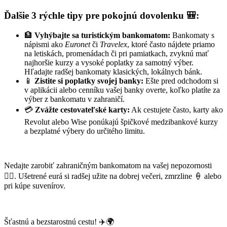
Ďalšie 3 rýchle tipy pre pokojnú dovolenku 🎒:
🏦
Vyhýbajte sa turistickým bankomatom:
Bankomaty s
nápismi ako
Euronet
či
Travelex
, ktoré často nájdete priamo
na letiskách, promenádach či pri pamiatkach, zvyknú mať
najhoršie kurzy a vysoké poplatky za samotný výber.
Hľadajte radšej bankomaty klasických, lokálnych bánk.
📱
Zistite si poplatky svojej banky:
Ešte pred odchodom si
v aplikácii alebo cenníku vašej banky overte, koľko platíte za
výber z bankomatu v zahraničí.
💳
Zvážte cestovateľské karty:
Ak cestujete často, karty ako
Revolut alebo Wise ponúkajú špičkové medzibankové kurzy
a bezplatné výbery do určitého limitu.
Nedajte zarobiť zahraničným bankomatom na vašej nepozornosti
🙅‍♂️. Ušetrené eurá si radšej užite na dobrej večeri, zmrzline 🍦 alebo
pri kúpe suvenírov.
Šťastnú a bezstarostnú cestu! ✈️🌍