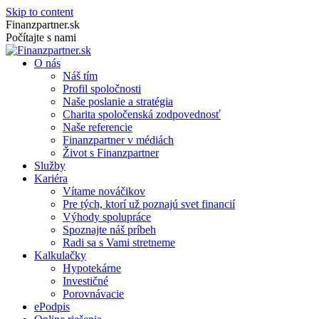
Skip to content
Finanzpartner.sk
Počítajte s nami
O nás
Náš tím
Profil spoločnosti
Naše poslanie a stratégia
Charita spoločenská zodpovednosť
Naše referencie
Finanzpartner v médiách
Život s Finanzpartner
Služby
Kariéra
Vítame nováčikov
Pre tých, ktorí už poznajú svet financií
Výhody spolupráce
Spoznajte náš príbeh
Radi sa s Vami stretneme
Kalkulačky
Hypotekárne
Investičné
Porovnávacie
ePodpis