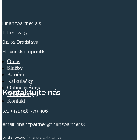
Finanzpartner, a.s.
Tallerova 5
811 02 Bratislava
Slovenská republika
O nás
Služby
Kariéra
Kalkulačky
Online riešenia
Kontaktujte nás
Dokumenty
Kontakt
tel: +421 918 779 406
email: finanzpartner@finanzpartner.sk
web: www.finanzpartner.sk