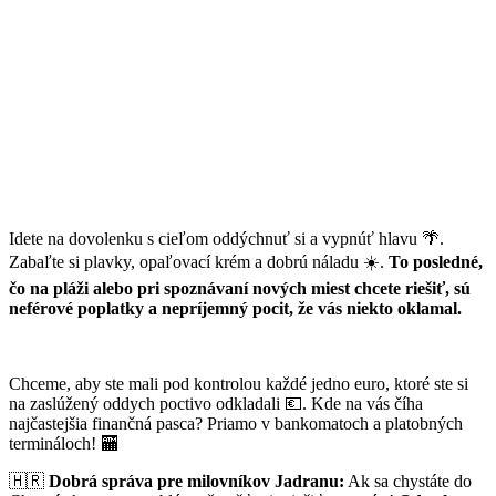
Idete na dovolenku s cieľom oddýchnuť si a vypnúť hlavu 🌴.
Zabaľte si plavky, opaľovací krém a dobrú náladu ☀️.
To posledné,
čo na pláži alebo pri spoznávaní nových miest chcete riešiť, sú
neférové poplatky a nepríjemný pocit, že vás niekto oklamal.
Chceme, aby ste mali pod kontrolou každé jedno euro, ktoré ste si
na zaslúžený oddych poctivo odkladali 💶. Kde na vás číha
najčastejšia finančná pasca? Priamo v bankomatoch a platobných
termináloch! 🏧
🇭🇷
Dobrá správa pre milovníkov Jadranu:
Ak sa chystáte do