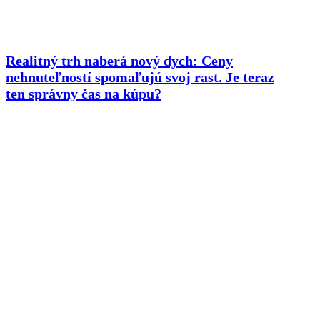
Realitný trh naberá nový dych: Ceny
nehnuteľností spomaľujú svoj rast. Je teraz
ten správny čas na kúpu?