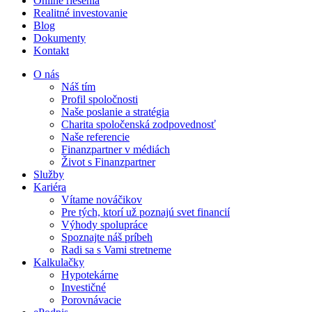
Online riešenia
Realitné investovanie
Blog
Dokumenty
Kontakt
O nás
Náš tím
Profil spoločnosti
Naše poslanie a stratégia
Charita spoločenská zodpovednosť
Naše referencie
Finanzpartner v médiách
Život s Finanzpartner
Služby
Kariéra
Vítame nováčikov
Pre tých, ktorí už poznajú svet financií
Výhody spolupráce
Spoznajte náš príbeh
Radi sa s Vami stretneme
Kalkulačky
Hypotekárne
Investičné
Porovnávacie