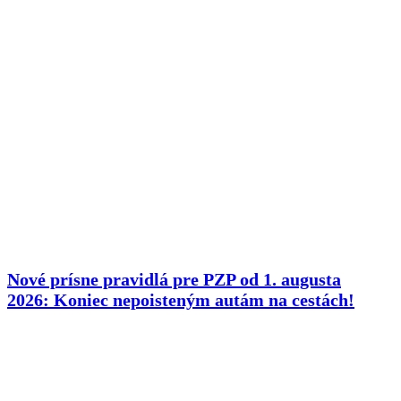
Nové prísne pravidlá pre PZP od 1. augusta
2026: Koniec nepoisteným autám na cestách!