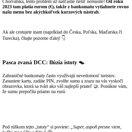
Chorvátska, tento problém už našťastie riešiť nemusíte!
Od roku
2023 tam platia eurom (€), takže z bankomatu vytiahnete rovno
našu menu bez akýchkoľvek kurzových nástrah
.
Ak ale cestujete inam (napríklad do Česka, Poľska, Maďarska či
Turecka), čítajte pozorne ďalej! 👇
Pasca zvaná DCC: Ilúzia istoty 🪤
Zahraničné bankomaty často využívajú nevedomosť turistov.
Zasuniete kartu, zadáte PIN, zvolíte sumu a zrazu na vás vyskočí
obrazovka, ktorá sa tvári ako váš najlepší priateľ 🤝. Ponúkne vám,
že sumu prepočíta priamo na eurá.
Pod rúškom tejto „istoty“ si poviete:
„Super, aspoň presne viem,