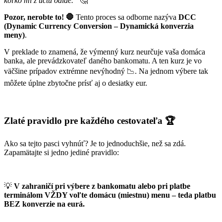
koľko mi z účtu odíde.“
🤔
Pozor, nerobte to! 🛑
Tento proces sa odborne nazýva
DCC
(Dynamic Currency Conversion – Dynamická konverzia
meny)
.
V preklade to znamená, že výmenný kurz neurčuje vaša domáca
banka, ale prevádzkovateľ daného bankomatu. A ten kurz je vo
väčšine prípadov extrémne nevýhodný 📉. Na jednom výbere tak
môžete úplne zbytočne prísť aj o desiatky eur.
Zlaté pravidlo pre každého cestovateľa 🏆
Ako sa tejto pasci vyhnúť? Je to jednoduchšie, než sa zdá.
Zapamätajte si jedno jediné pravidlo:
💡
V zahraničí pri výbere z bankomatu alebo pri platbe
terminálom VŽDY voľte domácu (miestnu) menu – teda platbu
BEZ konverzie na eurá.