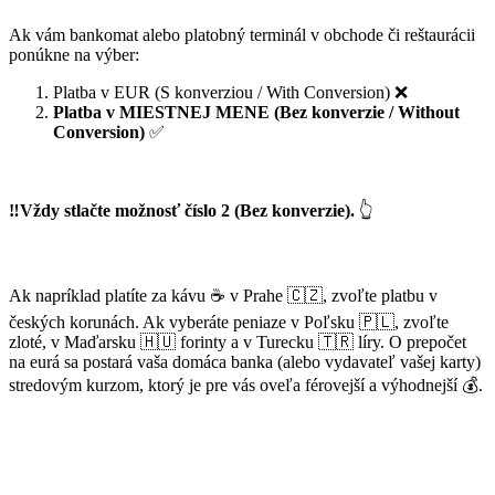
Ak vám bankomat alebo platobný terminál v obchode či reštaurácii
ponúkne na výber:
Platba v EUR (S konverziou / With Conversion) ❌
Platba v MIESTNEJ MENE (Bez konverzie / Without
Conversion)
✅
‼️Vždy stlačte možnosť číslo 2 (Bez konverzie).
👆
Ak napríklad platíte za kávu ☕ v Prahe 🇨🇿, zvoľte platbu v
českých korunách. Ak vyberáte peniaze v Poľsku 🇵🇱, zvoľte
zloté, v Maďarsku 🇭🇺 forinty a v Turecku 🇹🇷 líry. O prepočet
na eurá sa postará vaša domáca banka (alebo vydavateľ vašej karty)
stredovým kurzom, ktorý je pre vás oveľa férovejší a výhodnejší 💰.