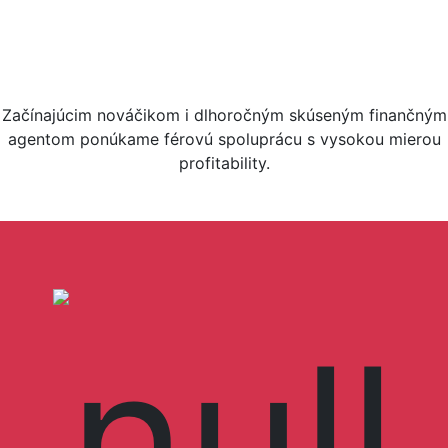
Spolupráca s nami - váš
prvý krok k úspechu
Začínajúcim nováčikom i dlhoročným skúseným finančným
agentom ponúkame férovú spoluprácu s vysokou mierou
profitability.