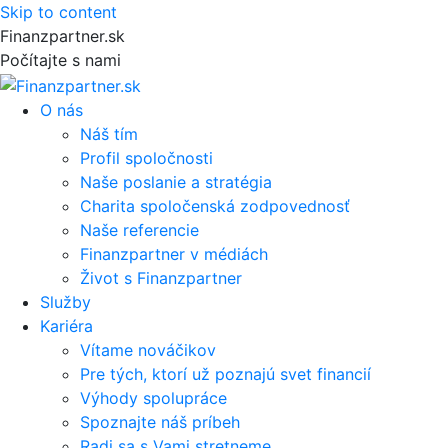
Skip to content
Finanzpartner.sk
Počítajte s nami
O nás
Náš tím
Profil spoločnosti
Naše poslanie a stratégia
Charita spoločenská zodpovednosť
Naše referencie
Finanzpartner v médiách
Život s Finanzpartner
Služby
Kariéra
Vítame nováčikov
Pre tých, ktorí už poznajú svet financií
Výhody spolupráce
Spoznajte náš príbeh
Radi sa s Vami stretneme