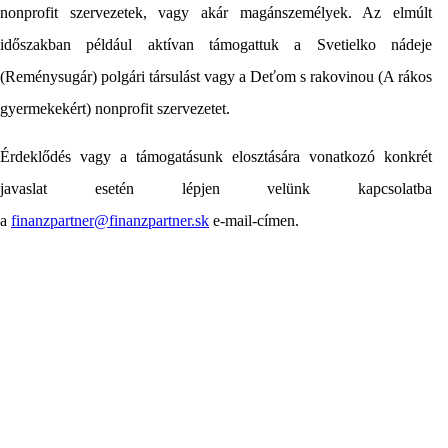
nonprofit szervezetek, vagy akár magánszemélyek. Az elmúlt
időszakban például aktívan támogattuk a Svetielko nádeje
(Reménysugár) polgári társulást vagy a Deťom s rakovinou (A rákos
gyermekekért) nonprofit szervezetet.
Érdeklődés vagy a támogatásunk elosztására vonatkozó konkrét
javaslat esetén lépjen velünk kapcsolatba
a
finanzpartner@finanzpartner.sk
e-mail-címen.