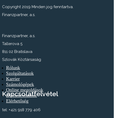
Copyright 2019 Minden jog fenntartva.
Finanzpartner, a.s.
Finanzpartner, a.s.
Tallerova 5
811 02 Bratislava
Szlovák Köztársaság
Rólunk
Szolgáltatások
Karrier
Számológépek
Online megoldások
Kapcsolatfelvétel
Dokumentumok
Elérhetőség
tel: +421 918 779 406