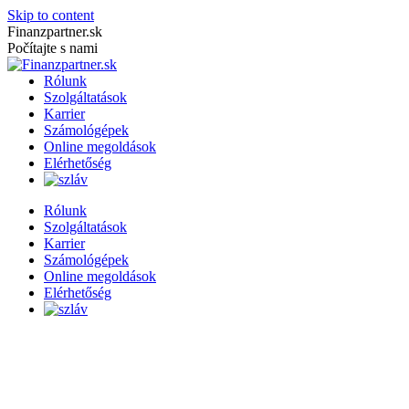
Skip to content
Finanzpartner.sk
Počítajte s nami
Rólunk
Szolgáltatások
Karrier
Számológépek
Online megoldások
Elérhetőség
Rólunk
Szolgáltatások
Karrier
Számológépek
Online megoldások
Elérhetőség