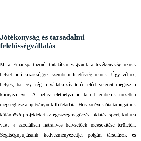
Jótékonyság és társadalmi
felelősségvállalás
Mi a Finanzpartnernél tudatában vagyunk a tevékenységeinknek
helyet adó közösséggel szembeni felelősségünknek. Úgy véljük,
helyes, ha egy cég a vállalkozás terén elért sikereit megosztja
környezetével. A nehéz élethelyzetbe került emberek önzetlen
megsegítése alapítványunk fő feladata. Hosszú évek óta támogatunk
különböző projekteket az egészségmegőrzés, oktatás, sport, kultúra
vagy a szociálisan hátrányos helyzetűek megsegítése területén.
Segítségnyújtásunk kedvezményezettjei polgári társulások és